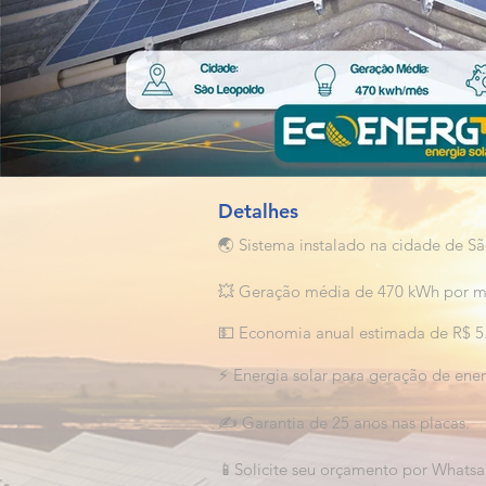
Detalhes
🌏 Sistema instalado na cidade de S
💥 Geração média de 470 kWh por m
💵 Economia anual estimada de R$ 5
⚡ Energia solar para geração de energ
✍️ Garantia de 25 anos nas placas.
📱Solicite seu orçamento por Whatsa