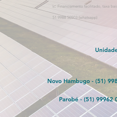
📈 Financiamento facilitado, taxa ba
51 9988 50503 (whatsapp)
Unidade
Novo Hambugo - (51) 99
Parobé - (51) 99962 