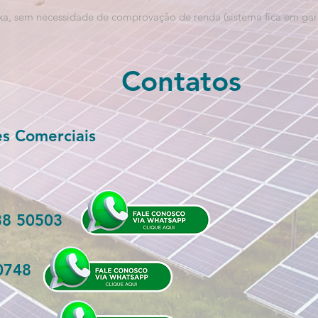
ixa, sem necessidade de comprovação de renda (sistema fica em gara
Contatos
s Comerciais
88 50503
0748