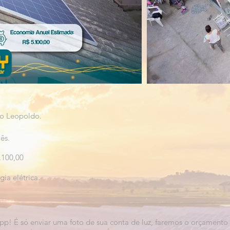
ão Leopoldo.
ês.
.100,00
ia elétrica.
pp! É só enviar uma foto de sua conta de luz, faremos o orçament