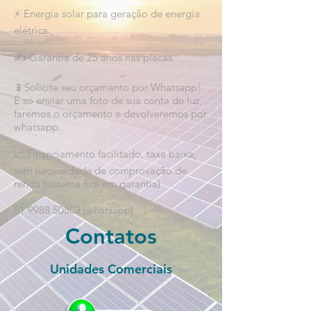
⚡ Energia solar para geração de energia
elétrica.
✍️ Garantia de 25 anos nas placas.
📱Solicite seu orçamento por Whatsapp!
É só enviar uma foto de sua conta de luz,
faremos o orçamento e devolveremos por
whatsapp.
📈 Financiamento facilitado, taxa baixa,
sem necessidade de comprovação de
renda (sistema fica em garantia).
51 9988 50503
(whatsapp)
Contatos
Unidades Comerciais