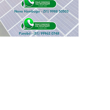
Novo Hambugo -
(51) 9988 50503
Parobé -
(51) 99962 0748
Viamão -
(51) 99584 0015
ecoenergycontato@gmail.com
Nos siga nas redes sociais