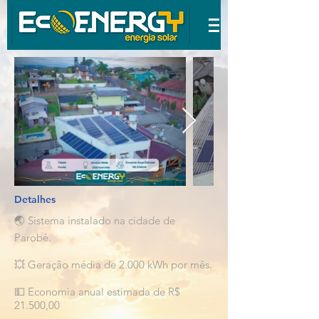
Detalhes
🌏 Sistema instalado na cidade de
Parobé.
💥 Geração média de 2.000 kWh por mês.
💵 Economia anual estimada de R$
21.500,00