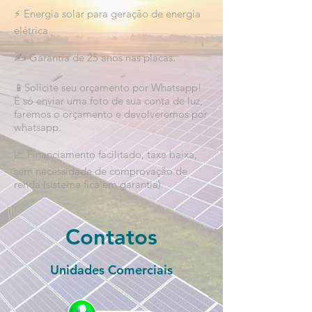
⚡ Energia solar para geração de energia
elétrica.
✍️ Garantia de 25 anos nas placas.
📱Solicite seu orçamento por Whatsapp!
É só enviar uma foto de sua conta de luz,
faremos o orçamento e devolveremos por
whatsapp.
📈 Financiamento facilitado, taxa baixa,
sem necessidade de comprovação de
renda (sistema fica em garantia).
Contatos
Unidades Comerciais