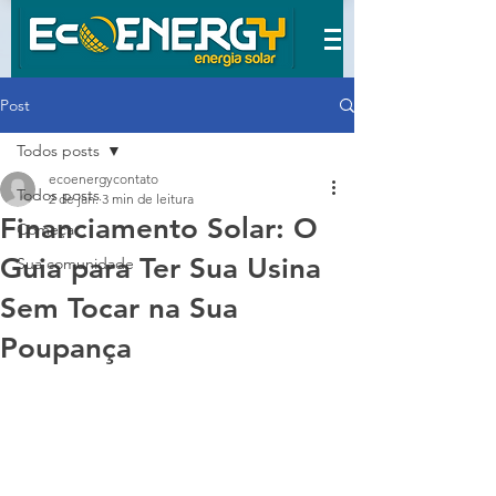
Post
Todos posts
ecoenergycontato
Todos posts
2 de jan.
3 min de leitura
Financiamento Solar: O
Começar
Guia para Ter Sua Usina
Sua comunidade
Sem Tocar na Sua
Poupança